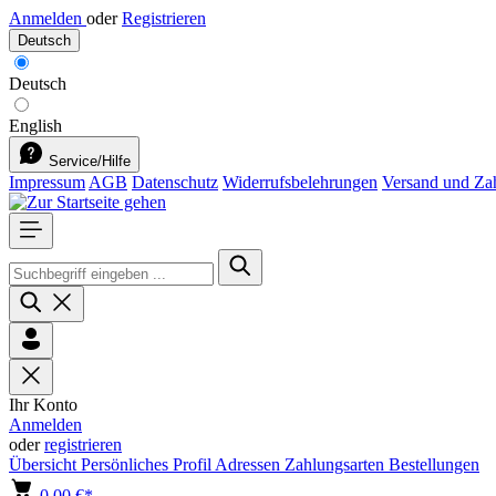
Anmelden
oder
Registrieren
Deutsch
Deutsch
English
Service/Hilfe
Impressum
AGB
Datenschutz
Widerrufsbelehrungen
Versand und Za
Ihr Konto
Anmelden
oder
registrieren
Übersicht
Persönliches Profil
Adressen
Zahlungsarten
Bestellungen
0,00 €*