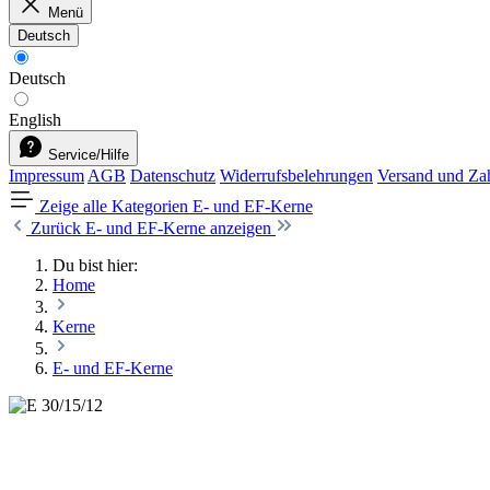
Menü
Deutsch
Deutsch
English
Service/Hilfe
Impressum
AGB
Datenschutz
Widerrufsbelehrungen
Versand und Za
Zeige alle Kategorien
E- und EF-Kerne
Zurück
E- und EF-Kerne anzeigen
Du bist hier:
Home
Kerne
E- und EF-Kerne