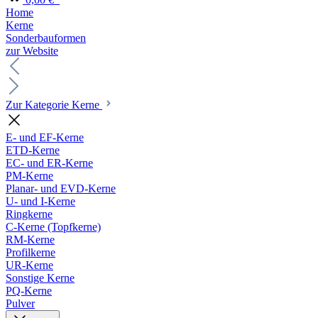
Home
Kerne
Sonderbauformen
zur Website
Zur Kategorie Kerne
E- und EF-Kerne
ETD-Kerne
EC- und ER-Kerne
PM-Kerne
Planar- und EVD-Kerne
U- und I-Kerne
Ringkerne
C-Kerne (Topfkerne)
RM-Kerne
Profilkerne
UR-Kerne
Sonstige Kerne
PQ-Kerne
Pulver