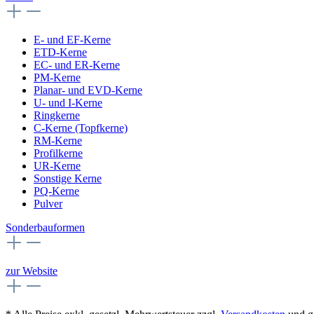
E- und EF-Kerne
ETD-Kerne
EC- und ER-Kerne
PM-Kerne
Planar- und EVD-Kerne
U- und I-Kerne
Ringkerne
C-Kerne (Topfkerne)
RM-Kerne
Profilkerne
UR-Kerne
Sonstige Kerne
PQ-Kerne
Pulver
Sonderbauformen
zur Website