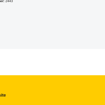
er:
2443
ite