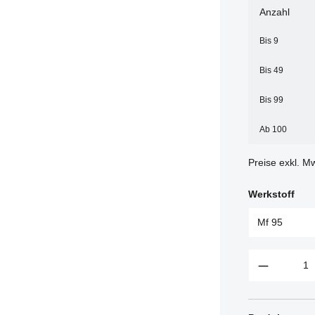
Anzahl
Bis
9
Bis
49
Bis
99
Ab
100
Preise exkl. M
Werkstoff